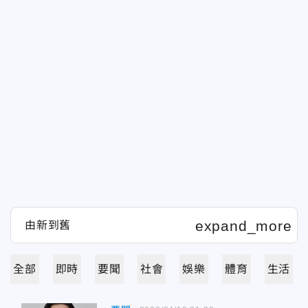
全部
即時
要聞
社會
娛樂
體育
生活