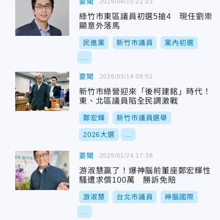
要聞
2026/04/10 21:23
綠竹市東區議員初選5搶4 現任劉崇
顯意外落馬
民進黨
新竹市議員
黨內初選
...
要聞
2026/03/14 09:51
新竹市綠營迎來「後柯建銘」時代！
東、北區議員陷全民調激戰
鄭宏輝
新竹市議員選舉
2026大選
...
要聞
2025/01/24 17:38
游淑慧贏了！爆神腦前董座鄭宏輝性
騷遭求償100萬 勝訴免賠
游淑慧
台北市議員
神腦國際
...