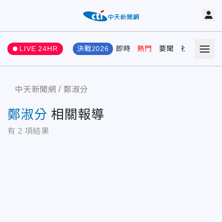
LIVE 24HR
決戰2026
即時
熱門
要聞
社會
娛樂
中天新聞網
鄭淑分
鄭淑分
相關報導
有
2
項結果