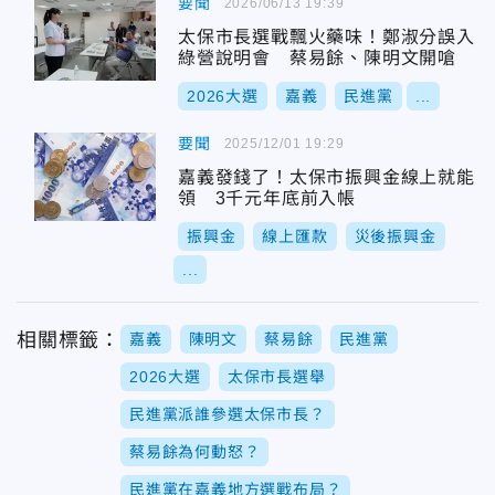
要聞
2026/06/13 19:39
太保市長選戰飄火藥味！鄭淑分誤入
綠營說明會 蔡易餘、陳明文開嗆
2026大選
嘉義
民進黨
...
要聞
2025/12/01 19:29
嘉義發錢了！太保市振興金線上就能
領 3千元年底前入帳
振興金
線上匯款
災後振興金
...
相關標籤：
嘉義
陳明文
蔡易餘
民進黨
2026大選
太保市長選舉
民進黨派誰參選太保市長？
蔡易餘為何動怒？
民進黨在嘉義地方選戰布局？