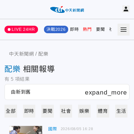
LIVE 24HR
決戰2026
即時
熱門
要聞
社會
娛樂
中天新聞網
配樂
配樂
相關報導
有
5
項結果
全部
即時
要聞
社會
娛樂
體育
生活
國際
2026/08/05 16:28