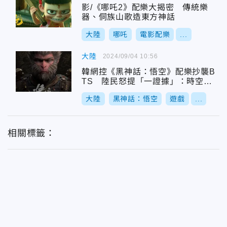
影/《哪吒2》配樂大揭密 傳統樂
器、侗族山歌造東方神話
大陸
哪吒
電影配樂
...
大陸
2024/09/04 10:56
韓網控《黑神話：悟空》配樂抄襲B
TS 陸民怒提「一證據」：時空錯
亂
大陸
黑神話：悟空
遊戲
...
相關標籤：