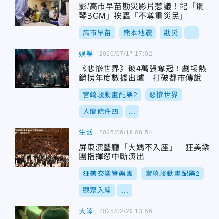
影/高市早苗勘災影片惹議！配「鋼
琴BGM」挨轟「不尊重災民」
高市早苗
熊本地震
勘災
...
娛樂
2026/07/17 17:02
《悲慘世界》破4萬張奪冠！劇場熱
銷榜年度數據出爐 打破都市傳說
宮崎駿動畫配樂2
悲慘世界
人間條件四
...
生活
2025/06/18 08:54
屏東演藝廳「大媽不入座」 狂美樂
團指揮怒中斷演出
狂美交響管樂團
宮崎駿動畫配樂2
觀眾入座
...
大陸
2025/02/20 13:56