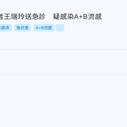
者王瑞玲送急診 疑感染A+B流感
毒感染
急診室
A+B流感
...