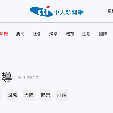
星
熱門
要聞
社會
娛樂
體育
生活
國際
報導
有
1
項結果
活
國際
大陸
健康
財經