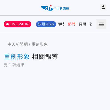
LIVE 24HR
決戰2026
即時
熱門
要聞
社會
娛樂
中天新聞網
重創形象
重創形象
相關報導
有
1
項結果