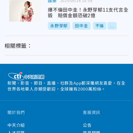
娛樂
2025/05/16 16:59
爆不倫田中圭！永野芽郁11支代言全
毀 賠償金額恐破2億
永野芽郁
田中圭
不倫
...
相關標籤：
新聞、影音、節目、直播、社群及App都深獲網友喜愛，在全
世界各地華人亦頗受歡迎，全球擁有2000萬粉絲。
關於我們
客服資訊
中天介紹
公告