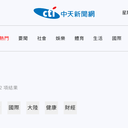
星
熱門
要聞
社會
娛樂
體育
生活
國際
2
項結果
活
國際
大陸
健康
財經