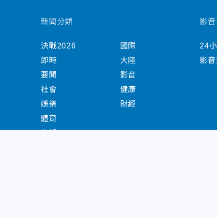
新聞分類
影音
決戰2026
國際
24
即時
大陸
影音
要聞
影音
社會
健康
娛樂
財經
體育
生活
中天新聞網版權所有 © 2022 CTiTV Inc. all Right
China Times Group