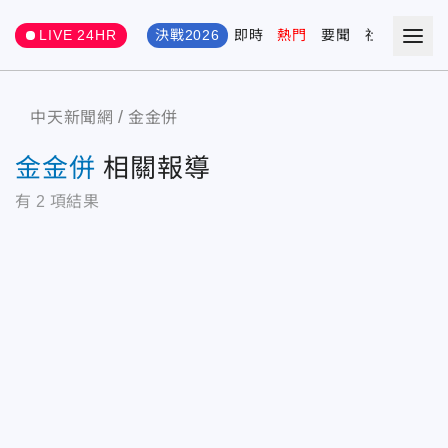
LIVE 24HR
決戰2026
即時
熱門
要聞
社會
娛樂
中天新聞網
金金併
金金併
相關報導
有
2
項結果