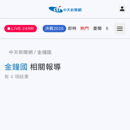
LIVE 24HR
決戰2026
即時
熱門
要聞
社會
娛樂
中天新聞網
金鐘國
金鐘國
相關報導
有
4
項結果