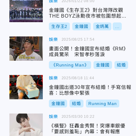
娛樂
2026/01/22 08:00
金鐘國《生存王2》對台灣隊改觀
THE BOYZ泳勳夜市被包圍想起偶
像本業
生存王2
金鐘國
金炳萬
...
娛樂
2025/08/25 17:54
畫面公開！金鐘國宣布結婚《RM》
成員驚呆 宋智孝秒落淚
《Running Man》
金鐘國
結婚
娛樂
2025/08/18 11:44
金鐘國出道30年宣布結婚！手寫信報
喜：比想像中緊張
金鐘國
結婚
Running Man
娛樂
2025/03/30 10:22
《橫豎》狂轟金秀賢！突爆車銀優
「要感到羞恥」內幕：會有報應