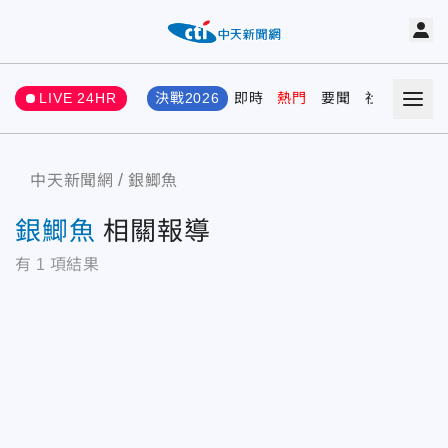
LIVE 24HR
決戰2026
即時
熱門
要聞
社會
娛樂
中天新聞網
銀鯽魚
銀鯽魚
相關報導
有
1
項結果