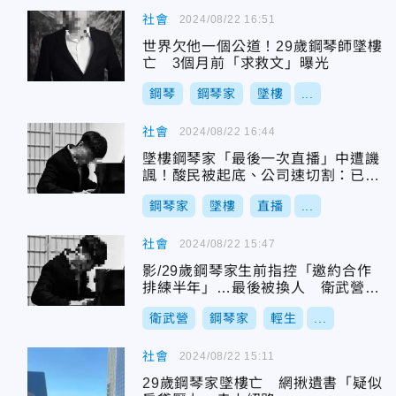
社會
2024/08/22 16:51
世界欠他一個公道！29歲鋼琴師墜樓
亡 3個月前「求救文」曝光
鋼琴
鋼琴家
墜樓
...
社會
2024/08/22 16:44
墜樓鋼琴家「最後一次直播」中遭譏
諷！酸民被起底、公司速切割：已離
職1年
鋼琴家
墜樓
直播
...
社會
2024/08/22 15:47
影/29歲鋼琴家生前指控「邀約合作
排練半年」…最後被換人 衛武營緊
急回應了
衛武營
鋼琴家
輕生
...
社會
2024/08/22 15:11
29歲鋼琴家墜樓亡 網揪遺書「疑似