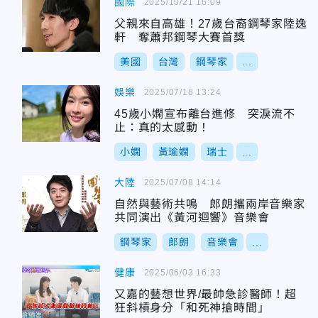
國際
2025/10/21 16:09
父親來自高雄！27歲台裔鋼琴家陸逸
軒 奪蕭邦鋼琴大賽首獎
美國
台灣
鋼琴家
...
娛樂
2025/07/18 13:24
45歲小嫻宣布離台進修 突淚流不
止：真的太感動！
小嫻
黃瑜嫻
瑞士
...
大陸
2025/07/08 14:14
自然與藝術共鳴 郎朗攜兩岸音樂家
共同演出《黃河迴響》音樂會
鋼琴家
郎朗
音樂會
...
健康
2025/06/03 16:33
又嘉的藝想世界/最帥急診醫師！超
狂斜槓身分「和死神搶時間」