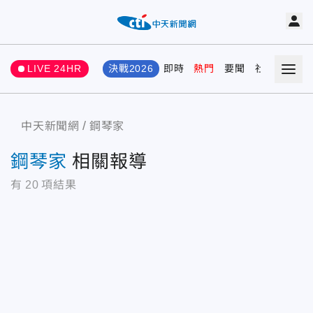
LIVE 24HR
決戰2026
即時
熱門
要聞
社會
娛樂
中天新聞網
鋼琴家
鋼琴家
相關報導
有
20
項結果