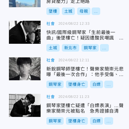
房貸壓力」走上絕路
墜樓
土城
母親
...
社會
2024/08/22 12:33
快訊/國際級鋼琴家「生前最後一
曲」後墜樓亡！疑因遭酸民嘲諷
警：已截圖
土城
新北市
鋼琴家
...
社會
2024/08/22 12:11
新銳鋼琴師墜樓亡！聲樂家簡崇元悲
曝「最後一次合作」：他手受傷、生
活很苦
鋼琴家
墜樓身亡
白嫖
...
社會
2024/08/22 11:23
鋼琴家墜樓亡疑遭「白嫖表演」…聲
樂家簡崇元被點名 急秀證據自清
鋼琴家
墜樓身亡
白嫖
...