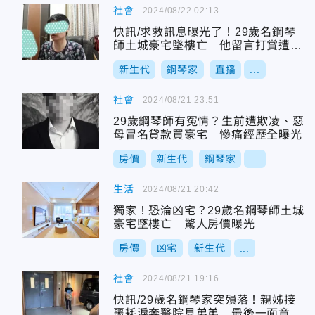
社會
2024/08/22 02:13
快訊/求救訊息曝光了！29歲名鋼琴
師土城豪宅墜樓亡 他留言打賞遭冷
回：稍安勿躁
新生代
鋼琴家
直播
...
社會
2024/08/21 23:51
29歲鋼琴師有冤情？生前遭欺凌、惡
母冒名貸款買豪宅 慘痛經歷全曝光
房價
新生代
鋼琴家
...
生活
2024/08/21 20:42
獨家！恐淪凶宅？29歲名鋼琴師土城
豪宅墜樓亡 驚人房價曝光
房價
凶宅
新生代
...
社會
2024/08/21 19:16
快訊/29歲名鋼琴家突殞落！親姊接
噩耗淚奔醫院見弟弟 最後一面竟成