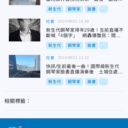
冰冷遺體
新生代
鋼琴家
臉書
...
社會
2024/08/21 16:48
新生代鋼琴家得年29歲！生前直播不
斷喊「4個字」 網轟爆酸民：間接
兇手
新生代
鋼琴家
臉書
...
社會
2024/08/21 13:22
快訊/生前最後一曲！國際級新生代
鋼琴家臉書直播演奏後 土城住處墜
樓亡
新生代
鋼琴家
臉書
...
相關標籤：