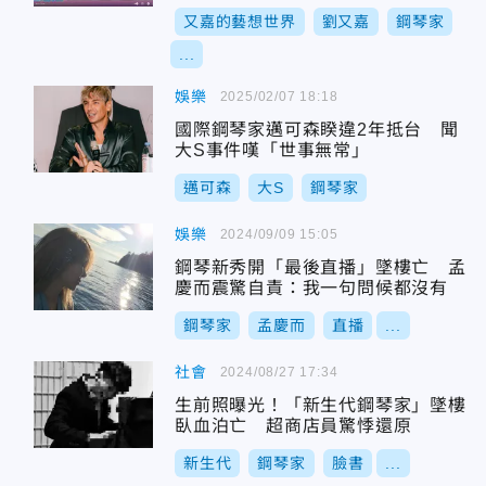
又嘉的藝想世界
劉又嘉
鋼琴家
...
娛樂
2025/02/07 18:18
國際鋼琴家邁可森睽違2年抵台 聞
大S事件嘆「世事無常」
邁可森
大S
鋼琴家
娛樂
2024/09/09 15:05
鋼琴新秀開「最後直播」墜樓亡 孟
慶而震驚自責：我一句問候都沒有
鋼琴家
孟慶而
直播
...
社會
2024/08/27 17:34
生前照曝光！「新生代鋼琴家」墜樓
臥血泊亡 超商店員驚悸還原
新生代
鋼琴家
臉書
...