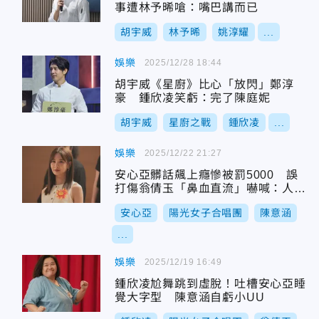
事遭林予晞嗆：嘴巴講而已
胡宇威
林予晞
姚淳耀
...
娛樂
2025/12/28 18:44
胡宇威《星廚》比心「放閃」鄭淳
豪 鍾欣凌笑虧：完了陳庭妮
胡宇威
星廚之戰
鍾欣凌
...
娛樂
2025/12/22 21:27
安心亞髒話飆上癮慘被罰5000 誤
打傷翁倩玉「鼻血直流」嚇喊：人生
毀了
安心亞
陽光女子合唱團
陳意涵
...
娛樂
2025/12/19 16:49
鍾欣凌尬舞跳到虛脫！吐槽安心亞睡
覺大字型 陳意涵自虧小UU