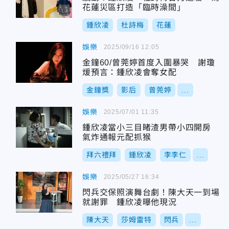
花蓮災區打造「臨時澡間」
鍾欣凌
杜詩梅
花蓮
娛樂
2025/09/16 12:05
金鐘60/曾莞婷首度入圍暴哭 謝瓊
煖預言：鍾欣凌會奪女配
金鐘獎
影后
曾莞婷
...
娛樂
2025/07/01 11:35
鍾欣凌當小三目睹渣男帶小四開房
氣炸通報元配抓猴
拜六禮拜
鍾欣凌
李李仁
...
娛樂
2025/05/27 16:34
閃兵交保照演舞台劇！陳大天一到場
就謝罪 鍾欣凌曝他現況
陳大天
莎姆雷特
閃兵
...