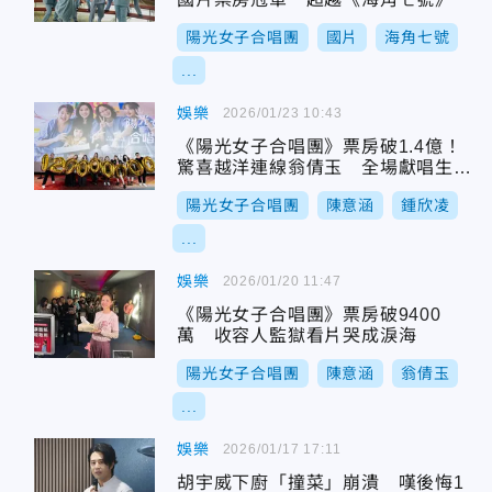
陽光女子合唱團
國片
海角七號
...
娛樂
2026/01/23 10:43
《陽光女子合唱團》票房破1.4億！
驚喜越洋連線翁倩玉 全場獻唱生日
快樂歌
陽光女子合唱團
陳意涵
鍾欣凌
...
娛樂
2026/01/20 11:47
《陽光女子合唱團》票房破9400
萬 收容人監獄看片哭成淚海
陽光女子合唱團
陳意涵
翁倩玉
...
娛樂
2026/01/17 17:11
胡宇威下廚「撞菜」崩潰 嘆後悔1