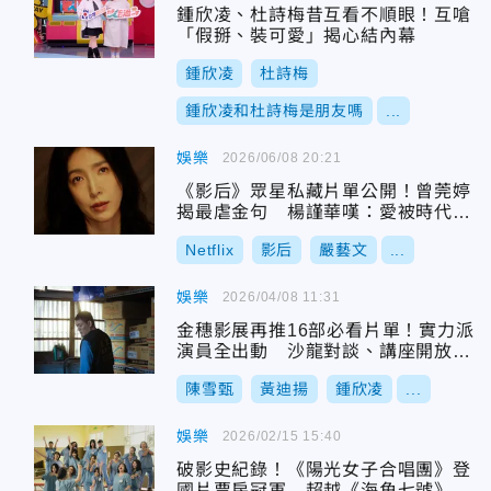
鍾欣凌、杜詩梅昔互看不順眼！互嗆
「假掰、裝可愛」揭心結內幕
鍾欣凌
杜詩梅
鍾欣凌和杜詩梅是朋友嗎
...
娛樂
2026/06/08 20:21
《影后》眾星私藏片單公開！曾莞婷
揭最虐金句 楊謹華嘆：愛被時代耗
盡
Netflix
影后
嚴藝文
...
娛樂
2026/04/08 11:31
金穗影展再推16部必看片單！實力派
演員全出動 沙龍對談、講座開放報
名
陳雪甄
黃迪揚
鍾欣凌
...
娛樂
2026/02/15 15:40
破影史紀錄！《陽光女子合唱團》登
國片票房冠軍 超越《海角七號》