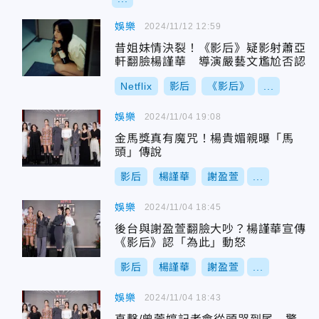
娛樂
2024/11/12 12:59
昔姐妹情決裂！《影后》疑影射蕭亞
軒翻臉楊謹華 導演嚴藝文尷尬否認
Netflix
影后
《影后》
...
娛樂
2024/11/04 19:08
金馬獎真有魔咒！楊貴媚親曝「馬
頭」傳說
影后
楊謹華
謝盈萱
...
娛樂
2024/11/04 18:45
後台與謝盈萱翻臉大吵？楊謹華宣傳
《影后》認「為此」動怒
影后
楊謹華
謝盈萱
...
娛樂
2024/11/04 18:43