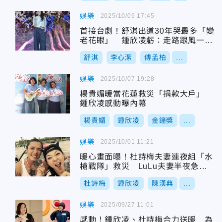
娛樂
2025/10/09 17:45
首接台劇！舒淇出道30年哭最多「變
老花眼」 鍾欣凌虧：走路跟風一樣
快
舒淇
李心潔
傅孟柏
...
娛樂
2025/10/07 19:28
楊貴媚暖當花蓮救災「捐款大戶」
鍾欣凌感動曝內幕
楊貴媚
鍾欣凌
金鐘獎
...
娛樂
2025/10/01 11:21
暖心畫面曝！杜詩梅夫妻連夜組「水
槍戰隊」救災 LuLu夫妻半夜急匯
款贊助
杜詩梅
鍾欣凌
陳漢典
...
娛樂
2025/09/27 11:01
感動！鍾欣凌、杜詩梅合力送暖 為