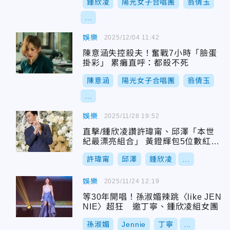
鍾欣凌
陽光女子合唱團
翁倩玉
...
娛樂
2025/12/04 11:42
陳意涵失控殺夫！奮戰7小時「臉蛋
掛彩」 累癱直呼：都殺不死
陳意涵
陽光女子合唱團
翁倩玉
...
娛樂
2025/11/28 19:52
直擊/鍾欣凌讚許瑋甯、邱澤「本世
紀最漂亮組合」 黃鐙輝包5位數紅包
狂催生
許瑋甯
邱澤
鍾欣凌
...
娛樂
2025/11/24 12:19
等30年開唱！孫淑媚辣跳〈like JEN
NIE〉超狂 邀丁寧、鍾欣凌組女團
孫淑媚
Jennie
丁寧
...