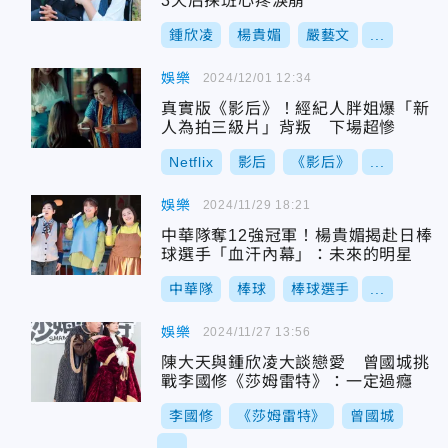
3天后探班心疼淚崩
鍾欣凌
楊貴媚
嚴藝文
...
娛樂
2024/12/01 12:34
真實版《影后》！經紀人胖姐爆「新
人為拍三級片」背叛 下場超慘
Netflix
影后
《影后》
...
娛樂
2024/11/29 18:21
中華隊奪12強冠軍！楊貴媚揭赴日棒
球選手「血汗內幕」：未來的明星
中華隊
棒球
棒球選手
...
娛樂
2024/11/27 13:56
陳大天與鍾欣凌大談戀愛 曾國城挑
戰李國修《莎姆雷特》：一定過癮
李國修
《莎姆雷特》
曾國城
...