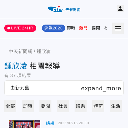
LIVE 24HR
決戰2026
即時
熱門
要聞
社會
娛樂
中天新聞網
鍾欣凌
鍾欣凌
相關報導
有
37
項結果
全部
即時
要聞
社會
娛樂
體育
生活
娛樂
2026/07/16 20:30