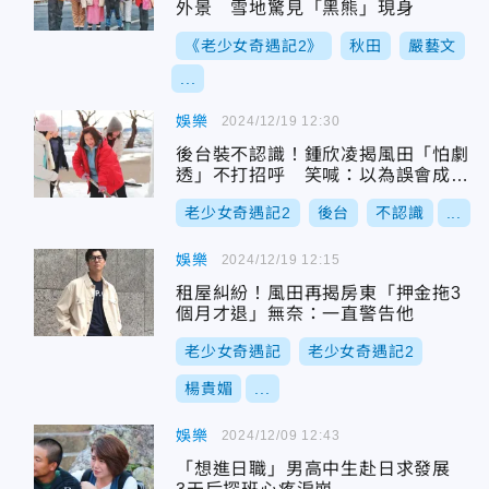
外景 雪地驚見「黑熊」現身
《老少女奇遇記2》
秋田
嚴藝文
...
娛樂
2024/12/19 12:30
後台裝不認識！鍾欣凌揭風田「怕劇
透」不打招呼 笑喊：以為誤會成林
美秀
老少女奇遇記2
後台
不認識
...
娛樂
2024/12/19 12:15
租屋糾紛！風田再揭房東「押金拖3
個月才退」無奈：一直警告他
老少女奇遇記
老少女奇遇記2
楊貴媚
...
娛樂
2024/12/09 12:43
「想進日職」男高中生赴日求發展