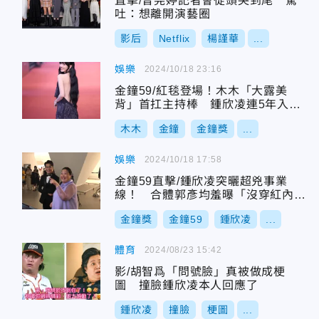
直擊/曾莞婷記者會從頭哭到尾 驚
吐：想離開演藝圈
影后
Netflix
楊謹華
...
娛樂
2024/10/18 23:16
金鐘59/紅毯登場！木木「大露美
背」首扛主持棒 鍾欣凌連5年入圍
認「當花瓶」
木木
金鐘
金鐘獎
...
娛樂
2024/10/18 17:58
金鐘59直擊/鍾欣凌突曬超兇事業
線！ 合體郭彥均羞曝「沒穿紅內
褲」原因
金鐘獎
金鐘59
鍾欣凌
...
體育
2024/08/23 15:42
影/胡智爲「問號臉」真被做成梗
圖 撞臉鍾欣凌本人回應了
鍾欣凌
撞臉
梗圖
...