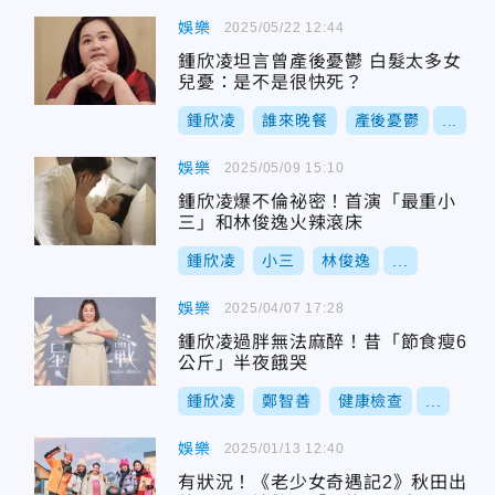
娛樂
2025/05/22 12:44
鍾欣凌坦言曾產後憂鬱 白髮太多女
兒憂：是不是很快死？
鍾欣凌
誰來晚餐
產後憂鬱
...
娛樂
2025/05/09 15:10
鍾欣凌爆不倫祕密！首演「最重小
三」和林俊逸火辣滾床
鍾欣凌
小三
林俊逸
...
娛樂
2025/04/07 17:28
鍾欣凌過胖無法麻醉！昔「節食瘦6
公斤」半夜餓哭
鍾欣凌
鄭智善
健康檢查
...
娛樂
2025/01/13 12:40
有狀況！《老少女奇遇記2》秋田出