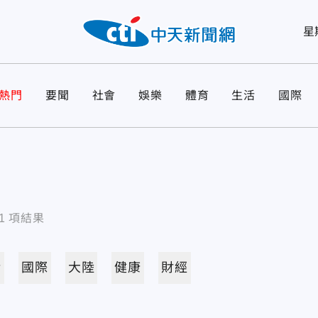
星
熱門
要聞
社會
娛樂
體育
生活
國際
1
項結果
活
國際
大陸
健康
財經