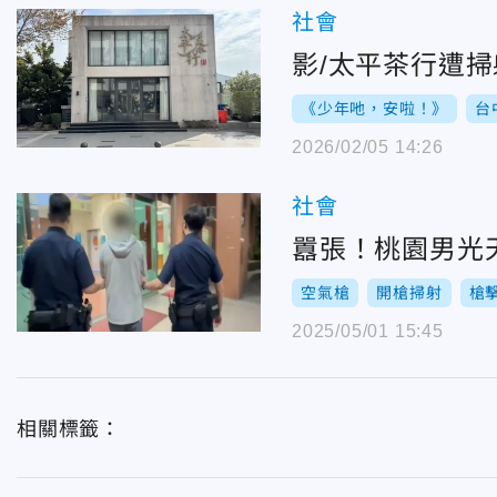
社會
影/太平茶行遭掃
《少年吔，安啦！》
台
2026/02/05 14:26
社會
囂張！桃園男光
空氣槍
開槍掃射
槍
2025/05/01 15:45
相關標籤：