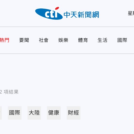
星
熱門
要聞
社會
娛樂
體育
生活
國際
2
項結果
活
國際
大陸
健康
財經