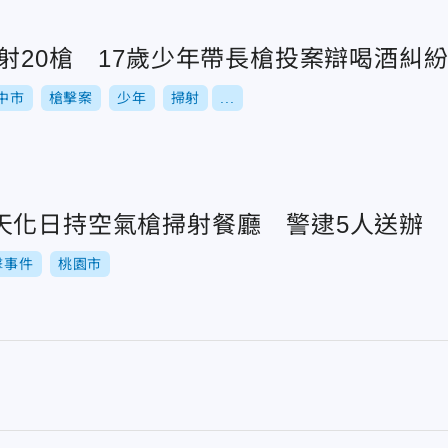
射20槍 17歲少年帶長槍投案辯喝酒糾
中市
槍擊案
少年
掃射
...
天化日持空氣槍掃射餐廳 警逮5人送辦
擊事件
桃園市