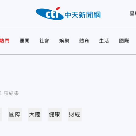
星
熱門
要聞
社會
娛樂
體育
生活
國際
1
項結果
活
國際
大陸
健康
財經