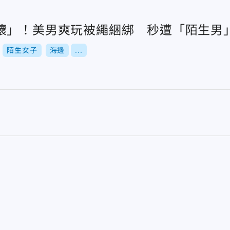
壞」！美男爽玩被繩綑綁 秒遭「陌生男
陌生女子
海邊
...