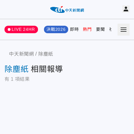
LIVE 24HR
決戰2026
即時
熱門
要聞
社會
娛樂
中天新聞網
除塵紙
除塵紙
相關報導
有
1
項結果