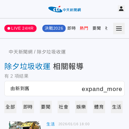
LIVE 24HR
決戰2026
即時
熱門
要聞
社會
娛樂
中天新聞網
除夕垃圾收運
除夕垃圾收運
相關報導
有
2
項結果
全部
即時
要聞
社會
娛樂
體育
生活
生活
2026/01/16 18:00