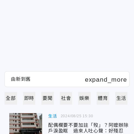
全部
即時
要聞
社會
娛樂
體育
生活
生活
2024/08/25 15:30
配偶欄要不要加註「歿」？阿嬤辦除
戶淚盈眶 過來人吐心聲：好殘忍