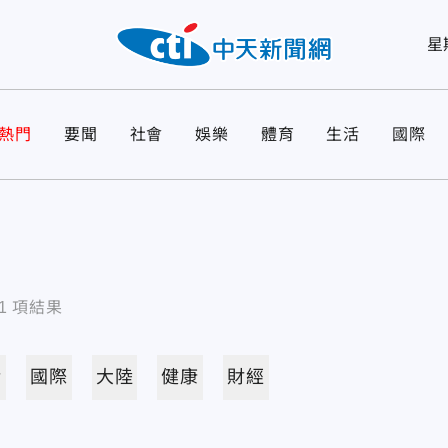
星
熱門
要聞
社會
娛樂
體育
生活
國際
1
項結果
活
國際
大陸
健康
財經