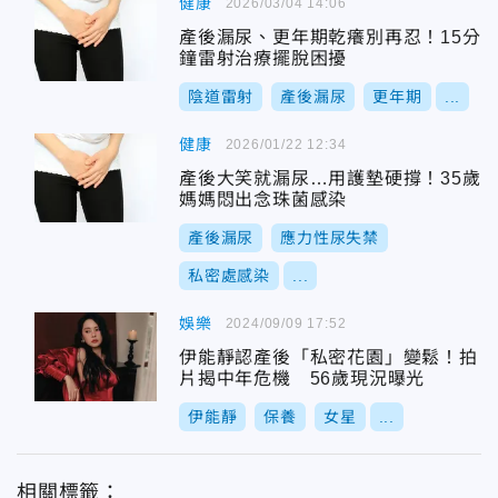
健康
2026/03/04 14:06
產後漏尿、更年期乾癢別再忍！15分
鐘雷射治療擺脫困擾
陰道雷射
產後漏尿
更年期
...
健康
2026/01/22 12:34
產後大笑就漏尿…用護墊硬撐！35歲
媽媽悶出念珠菌感染
產後漏尿
應力性尿失禁
私密處感染
...
娛樂
2024/09/09 17:52
伊能靜認產後「私密花園」變鬆！拍
片揭中年危機 56歲現況曝光
伊能靜
保養
女星
...
相關標籤：