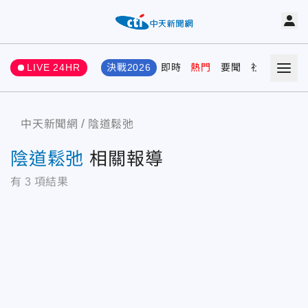
LIVE 24HR
決戰2026
即時
熱門
要聞
社會
娛樂
中天新聞網
陰道鬆弛
陰道鬆弛
相關報導
有
3
項結果