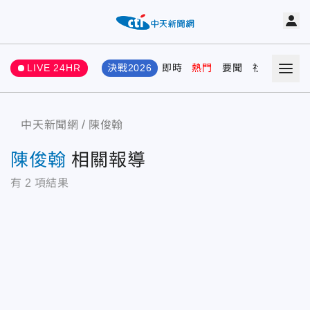
LIVE 24HR
決戰2026
即時
熱門
要聞
社會
娛樂
中天新聞網
陳俊翰
陳俊翰
相關報導
有
2
項結果