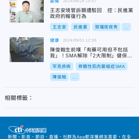
要聞
2024/09/26 15:07
王志安境管訴願遭駁回 控：民進黨
政府的報復行為
王志安
民進黨
賀瓏夜夜秀
...
健康
2024/09/01 12:06
陳俊翰生前嘆「有藥可用但不包括
我」！SMA解除「2大限制」健保全
面給付
罕見疾病
脊髓性肌肉萎縮症SMA
陳俊翰
...
相關標籤：
新聞、影音、節目、直播、社群及App都深獲網友喜愛，在全