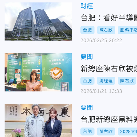
財經
台肥：看好半導
台肥
陳右欣
肥料不
2026/02/25 20:22
要聞
新總座陳右欣被
台肥
總經理
陳右欣
2026/01/21 13:33
要聞
台肥新總座黑料
台肥
陳右欣
2028大