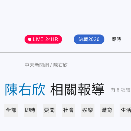
LIVE 24HR
決戰2026
即時
中天新聞網
陳右欣
陳右欣
相關報導
有
6
項結
全部
即時
要聞
社會
娛樂
體育
生