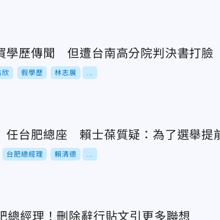
買學歷傳聞 但遭台南高分院判決書打臉
右欣
假學歷
林志展
...
」任台肥總座 賴士葆質疑：為了選舉提
台肥總經理
賴清德
...
台肥總經理！刪除辭行貼文引更多聯想