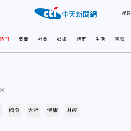
星
熱門
要聞
社會
娛樂
體育
生活
國際
果
活
國際
大陸
健康
財經