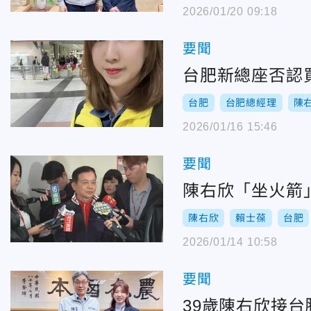
2026/01/20 09:18
要聞
台肥新總座否認
台肥
台肥總經理
陳
2026/01/16 15:46
要聞
陳右欣「坐火箭
陳右欣
賴士葆
台肥
2026/01/14 10:58
要聞
39歲陳右欣接