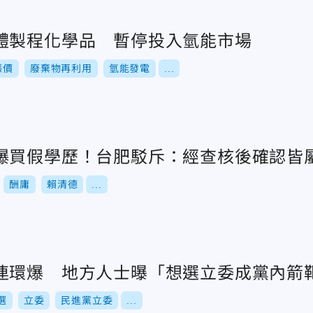
體製程化學品 暫停投入氫能市場
漲價
廢棄物再利用
氫能發電
...
爆買假學歷！台肥駁斥：經查核後確認皆
酬庸
賴清德
...
連環爆 地方人士曝「想選立委成黨內箭
選
立委
民進黨立委
...