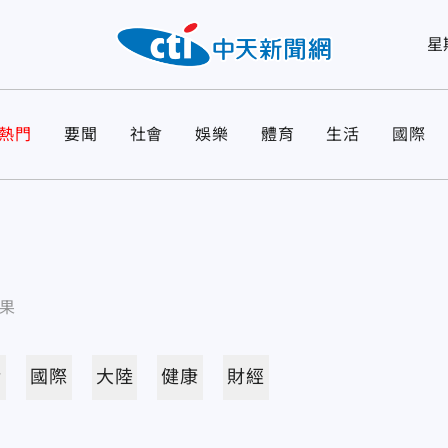
星
熱門
要聞
社會
娛樂
體育
生活
國際
果
活
國際
大陸
健康
財經