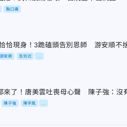
胸口痛
澎恰恰現身！3跪磕頭告別恩師 游安順不
游安順
告別式
...
都來了！唐美雲吐喪母心聲 陳子強：沒
陳子強
陳宇風
...