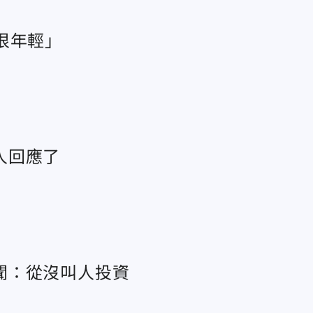
很年輕」
人回應了
聞：從沒叫人投資