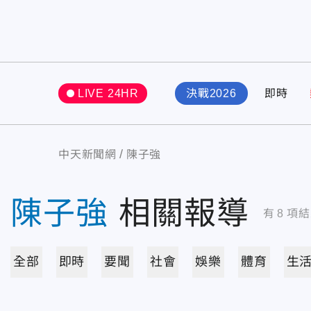
LIVE 24HR
決戰2026
即時
中天新聞網
陳子強
陳子強
相關報導
有
8
項結
全部
即時
要聞
社會
娛樂
體育
生