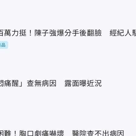
百萬力挺！陳子強爆分手後翻臉 經紀人
商品
悶痛醒」查無病因 露面曝近況
困難！胸口劇痛嚇壞 醫院查不出病因