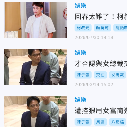
娛樂
回春太難了！柯
柯叔元
顏曉筠
龍語
2026/07/30 14:18
娛樂
才否認與女總裁
陳子強
交往
女總裁
2026/03/14 15:02
娛樂
遭控狠甩女富商
陳子強
風波
八點檔