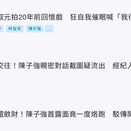
叔元拍20年前回憶戲 狂自我催眠喊「我
申
林宜禾
陳子強
...
交往！陳子強親密對話截圖疑流出 經紀
還斂財！陳子強首露面竟一度烙跑 駁傳