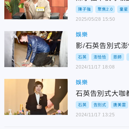
陳子強
聚焦2.0
童星
2025/05/28 15:50
娛樂
影/石英告別式
石英
澎恰恰
恩師
2024/11/17 18:08
娛樂
石英告別式大咖
石英
告別式
唐美雲
2024/11/17 13:25