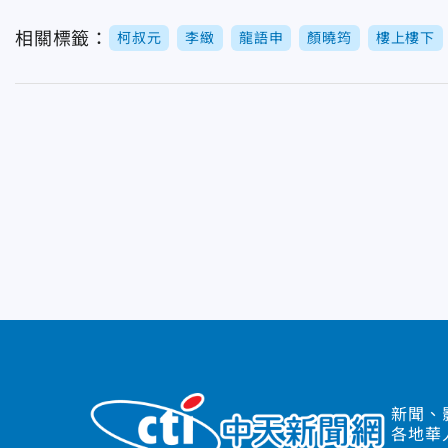
相關標籤：
柯叔元
李緻
龍語申
顏曉筠
樓上樓下
新聞、
各地華