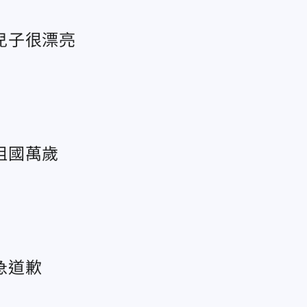
兒子很漂亮
祖國萬歲
急道歉