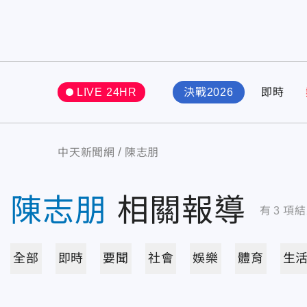
LIVE 24HR
決戰2026
即時
中天新聞網
陳志朋
陳志朋
相關報導
有
3
項結
全部
即時
要聞
社會
娛樂
體育
生