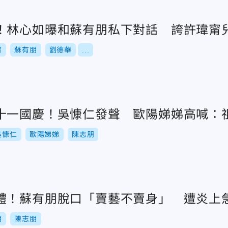
！林心如曝和蘇有朋私下對話 誇許瑋甯
甯
蘇有朋
劉德華
...
十一國慶！吳慷仁發聲 歐陽娣娣高喊：
吳慷仁
歐陽娣娣
陳志朋
體！蘇有朋脫口「賣藝不賣身」 遭炎上
朋
陳志朋