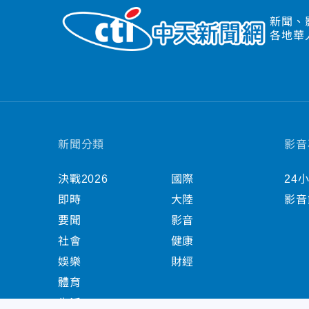
新聞、
各地華
新聞分類
影音
決戰2026
國際
24
即時
大陸
影音
要聞
影音
社會
健康
娛樂
財經
體育
生活