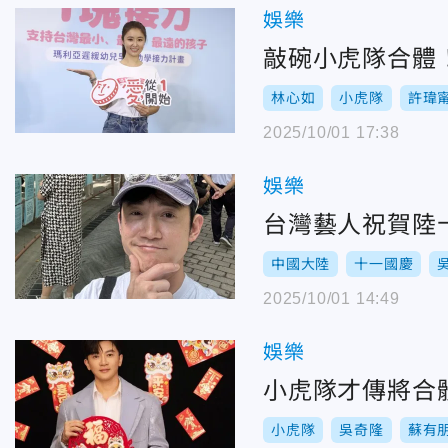
娛樂
敲碗小虎隊合體
林心如
小虎隊
許瑋
2025/10/01 17:38
娛樂
台灣藝人祝賀陸
中國大陸
十一國慶
2025/10/01 14:49
娛樂
小虎隊才傳將合
小虎隊
吳奇隆
蘇有