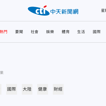
星
熱門
要聞
社會
娛樂
體育
生活
國際
果
活
國際
大陸
健康
財經