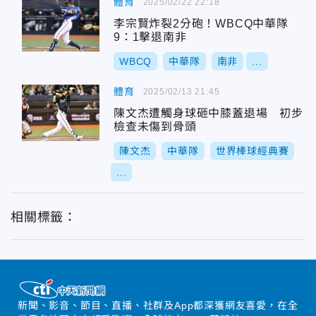
體育
2025/02/22 22:18
李宗賢炸裂2分砲！WBCQ中華隊
9：1擊退南非
WBCQ
中華隊
南非
...
體育
2025/02/13 21:45
陳文杰遭觸身球砸中膝蓋退場 初步
檢查未傷到骨頭
陳文杰
中華隊
世界棒球經典賽
...
相關標籤：
新聞、影音、節目、直播、社群及App都深獲網友喜愛，在全