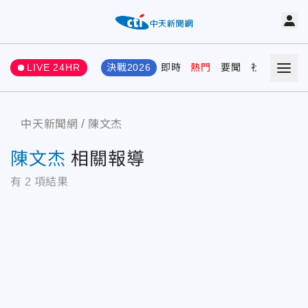
LIVE 24HR
決戰2026
即時
熱門
要聞
社會
娛樂
中天新聞網
陳文杰
陳文杰
相關報導
有
2
項結果