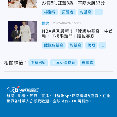
妙傳5助狂蓋3鍋 率隊大勝33分
楊瀚森
拓荒者
約基奇
...
體育
2025/06/26 15:09
NBA選秀最新！「陸版約基奇」中首
輪、「榜眼熱門」順位暴跌
陸版約基奇
約基奇
榜眼
...
相關標籤：
中華男籃
世界盃資格賽
楊瀚森
新聞、影音、節目、直播、社群及App都深獲網友喜愛，在全
世界各地華人亦頗受歡迎，全球擁有2000萬粉絲。