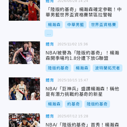
體育
2026/05/28 14:24
「陸版約基奇」楊瀚森確定參戰！中
華男籃世界盃資格賽禁區拉警報
楊瀚森
中華男籃
世界盃資格賽
...
體育
2025/11/02 15:36
NBA/被譽為「陸版約基奇」！楊瀚
森開季場均1.8分遭下放G聯盟
陸版約基奇
楊瀚森
波特蘭拓荒者
體育
2025/10/15 15:47
NBA/「巨神兵」盛讚楊瀚森！稱他
是有潛力挑戰約基奇的新星
楊瀚森
約基奇
陸版約基奇
體育
2025/07/12 15:28
NBA/「陸版約基奇」首秀！楊瀚森