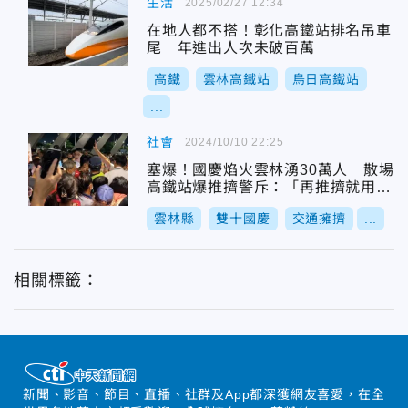
生活
2025/02/27 12:34
在地人都不搭！彰化高鐵站排名吊車
尾 年進出人次未破百萬
高鐵
雲林高鐵站
烏日高鐵站
...
社會
2024/10/10 22:25
塞爆！國慶焰火雲林湧30萬人 散場
高鐵站爆推擠警斥：「再推擠就用妨
害公務辦」
雲林縣
雙十國慶
交通擁擠
...
相關標籤：
新聞、影音、節目、直播、社群及App都深獲網友喜愛，在全