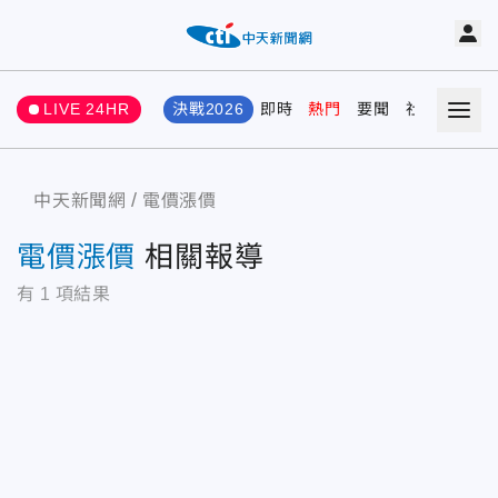
LIVE 24HR
決戰2026
即時
熱門
要聞
社會
娛樂
中天新聞網
電價漲價
電價漲價
相關報導
有
1
項結果