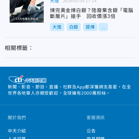
大陸
2026/01/30 17:14
煉完黃金煉白銀？陸廢棄含銀「電腦
斷層片」搶手 回收價漲3倍
大陸
白銀
提煉
...
相關標籤：
新聞、影音、節目、直播、社群及App都深獲網友喜愛，在全
世界各地華人亦頗受歡迎，全球擁有2000萬粉絲。
關於我們
客服資訊
中天介紹
公告