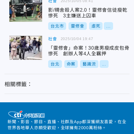
社會
2025/10/05 08:41
影/精舍殺人案2.0！靈修會信徒瘦乾
慘死 3主嫌送上囚車
台北市
靈修會
虐死
...
社會
2025/10/04 19:47
「靈修會」命案！30歲男瘦成皮包骨
慘死 創辦人等4人全羈押
台北
命案
藝識流
...
相關標籤：
新聞、影音、節目、直播、社群及App都深獲網友喜愛，在全
世界各地華人亦頗受歡迎，全球擁有2000萬粉絲。