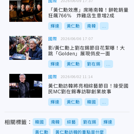
國際
2026/06/09 17:37
「黃仁勳效應」席捲南韓！餅乾銷量
狂飆766% 炸雞店生意增2成
輝達
黃仁勳
南韓
...
國際
2026/06/06 17:07
影/黃仁勳上劉在錫節目花絮曝！大
跳「Golden」展現俏皮一面
輝達
黃仁勳
劉在錫
...
國際
2026/06/02 11:14
黃仁勳訪韓將亮相綜藝節目！接受國
民MC劉在錫專訪聊創業故事
輝達
黃仁勳
韓國
...
相關標籤：
韓國
南韓
綜藝
劉在錫
輝達
黃仁勳
黃仁勳訪韓的重點是什麼