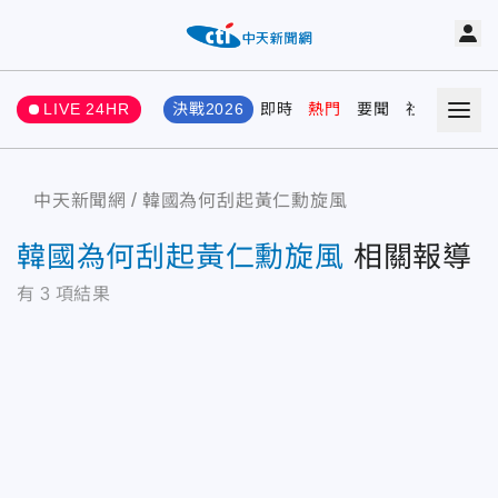
LIVE 24HR
決戰2026
即時
熱門
要聞
社會
娛樂
中天新聞網
韓國為何刮起黃仁勳旋風
韓國為何刮起黃仁勳旋風
相關報導
有
3
項結果