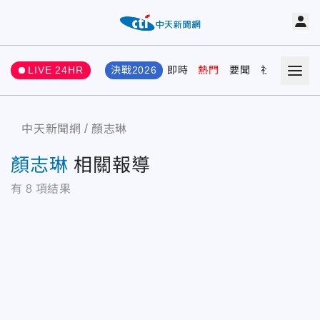
LIVE 24HR
決戰2026
即時
熱門
要聞
社會
娛樂
中天新聞網
顏志琳
顏志琳
相關報導
有
8
項結果