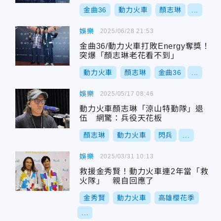
金曲36
動力火車
顏志琳
...
娛樂
2025/06/28 21:53
金曲36/動力火車打敗Energy奪獎！
突爆「顏志琳老花看不到」
動力火車
顏志琳
金曲36
...
娛樂
2025/05/17 08:46
動力火車顏志琳「涼山特勤隊」退
伍 網驚：兵役天花板
顏志琳
動力火車
閃兵
...
娛樂
2025/03/31 10:13
救援金秀賢！動力火車連2年當「救
火隊」 親自回應了
金秀賢
動力火車
高雄櫻花季
...