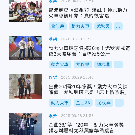
娛樂
2026/04/07 15:54
曾沛慈登《浪姐7》爆紅！師兄動力
火車曝初印象：真的很會唱
曾沛慈
動力火車
尤秋興
...
娛樂
2026/01/20 16:10
動力火車尾牙狂接30場！尤秋興戒宵
夜2天喊痛苦：目標瘦5公斤
動力火車
尤秋興
顏志琳
...
娛樂
2025/06/29 13:47
金曲36/隔20年拿獎！動力火車笑談
漲價 尤秋興瞞老婆「床上偷偷來」
動力火車
金曲36
尤秋興
...
娛樂
2025/06/28 21:58
金曲36/ 等了20年！動力火車奪獎
顏志琳爆料尤秋興偷準備感言