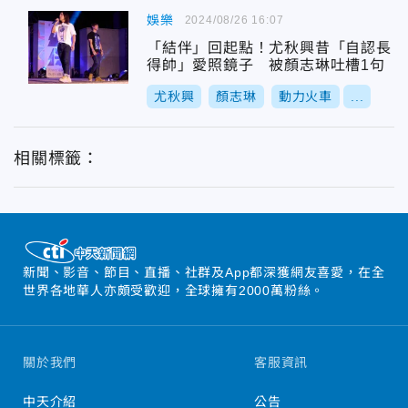
娛樂
2024/08/26 16:07
「結伴」回起點！尤秋興昔「自認長
得帥」愛照鏡子 被顏志琳吐槽1句
尤秋興
顏志琳
動力火車
...
相關標籤：
新聞、影音、節目、直播、社群及App都深獲網友喜愛，在全
世界各地華人亦頗受歡迎，全球擁有2000萬粉絲。
關於我們
客服資訊
中天介紹
公告