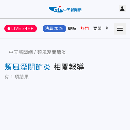
LIVE 24HR
決戰2026
即時
熱門
要聞
社會
娛樂
中天新聞網
類風溼關節炎
類風溼關節炎
相關報導
有
1
項結果