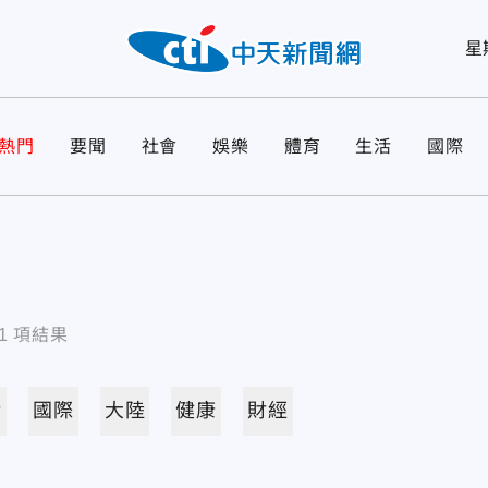
星
熱門
要聞
社會
娛樂
體育
生活
國際
1
項結果
活
國際
大陸
健康
財經