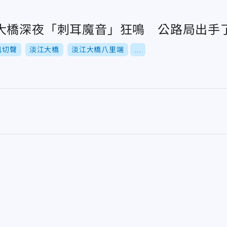
大橋深夜「刺耳魔音」狂鳴 公路局出手
風切聲
淡江大橋
淡江大橋八里端
...