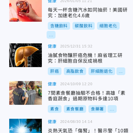
健康
2026/01/05 11:21
每天一杯含糖汽水如同抽菸！美國研
究：加速老化4.6歲
含糖飲料
碳酸飲料
細胞老化
...
健康
2025/12/31 15:32
油膩食物釀肝癌危機！麻省理工研
究：肝細胞自保反成禍根
肝癌
高脂飲食
肝細胞退化
...
健康
2024/10/09 12:20
7間素食餐廳抽驗不合格！高雄「素
香庭蔬食」過期原物料多達10項
素食
素食餐廳
食藥署
...
健康
2024/08/30 14:14
炎熱天氣恐「傷腎」！醫示警「10類