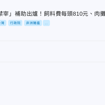
禁宰」補助出爐！飼料費每頭810元、肉攤
台灣
行政院
非洲豬瘟
...