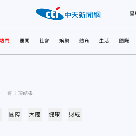
星
熱門
要聞
社會
娛樂
體育
生活
國際
導
有
1
項結果
活
國際
大陸
健康
財經