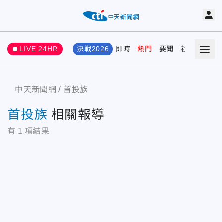
LIVE 24HR
決戰2026
即時
熱門
要聞
社會
娛樂
中天新聞網
首投族
首投族
相關報導
有
1
項結果