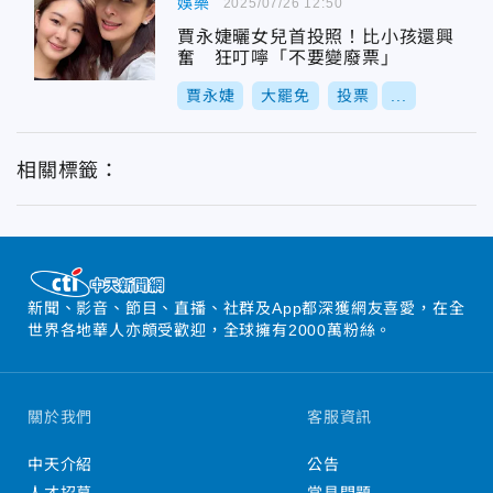
娛樂
2025/07/26 12:50
賈永婕曬女兒首投照！比小孩還興
奮 狂叮嚀「不要變廢票」
賈永婕
大罷免
投票
...
相關標籤：
新聞、影音、節目、直播、社群及App都深獲網友喜愛，在全
世界各地華人亦頗受歡迎，全球擁有2000萬粉絲。
關於我們
客服資訊
中天介紹
公告