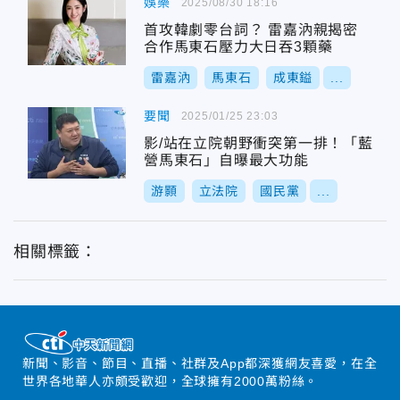
娛樂
2025/08/30 18:16
首攻韓劇零台詞？ 雷嘉汭親揭密
合作馬東石壓力大日吞3顆藥
雷嘉汭
馬東石
成東鎰
...
要聞
2025/01/25 23:03
影/站在立院朝野衝突第一排！「藍
營馬東石」自曝最大功能
游顥
立法院
國民黨
...
相關標籤：
新聞、影音、節目、直播、社群及App都深獲網友喜愛，在全
世界各地華人亦頗受歡迎，全球擁有2000萬粉絲。