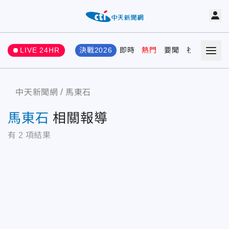
LIVE 24HR
決戰2026
即時
熱門
要聞
社會
娛樂
中天新聞網
馬東石
馬東石
相關報導
有
2
項結果