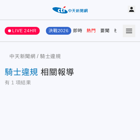
LIVE 24HR
決戰2026
即時
熱門
要聞
社會
娛樂
中天新聞網
騎士違規
騎士違規
相關報導
有
1
項結果