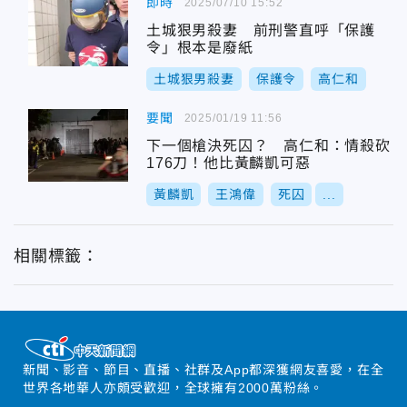
即時
2025/07/10 15:52
土城狠男殺妻 前刑警直呼「保護
令」根本是廢紙
土城狠男殺妻
保護令
高仁和
要聞
2025/01/19 11:56
下一個槍決死囚？ 高仁和：情殺砍
176刀！他比黃麟凱可惡
黃麟凱
王鴻偉
死囚
...
相關標籤：
新聞、影音、節目、直播、社群及App都深獲網友喜愛，在全
世界各地華人亦頗受歡迎，全球擁有2000萬粉絲。