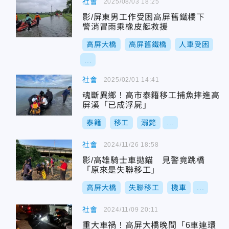
社會
2025/08/03 18:25
影/屏東男工作受困高屏舊鐵橋下
警消冒雨乘橡皮艇救援
高屏大橋
高屏舊鐵橋
人車受困
...
社會
2025/02/01 14:41
魂斷異鄉！高市泰籍移工捕魚摔進高
屏溪「已成浮屍」
泰籍
移工
溺斃
...
社會
2024/11/26 18:58
影/高雄騎士車拋錨 見警竟跳橋
「原來是失聯移工」
高屏大橋
失聯移工
機車
...
社會
2024/11/09 20:11
重大車禍！高屏大橋晚間「6車連環