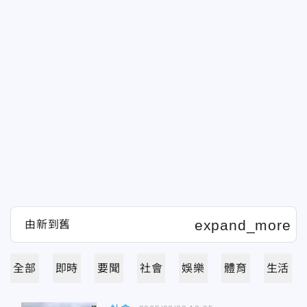
全部
即時
要聞
社會
娛樂
體育
生活