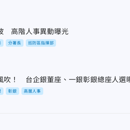
波 高階人事異動曝光
秘
分署長
巡防區指揮部
風吹！ 台企銀董座、一銀彰銀總座人選
銀
彰銀
高層人事