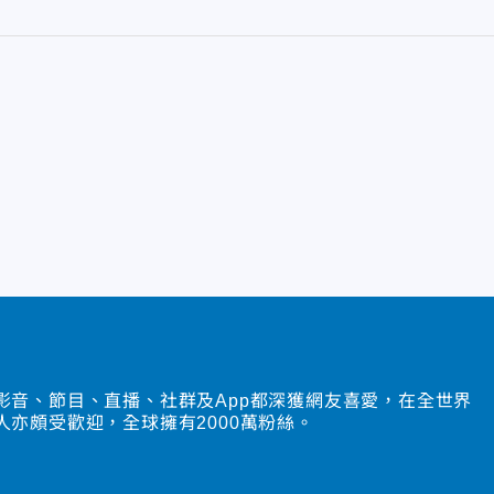
影音、節目、直播、社群及App都深獲網友喜愛，在全世界
人亦頗受歡迎，全球擁有2000萬粉絲。