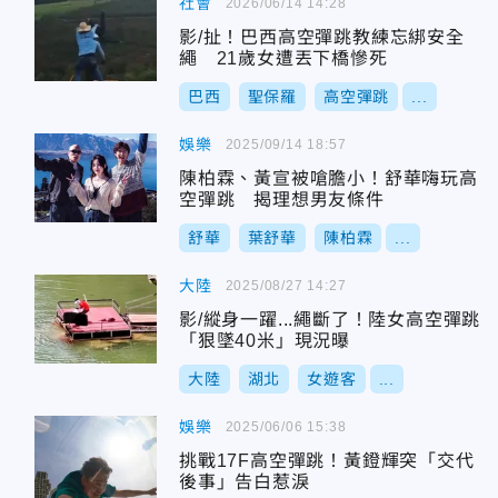
社會
2026/06/14 14:28
影/扯！巴西高空彈跳教練忘綁安全
繩 21歲女遭丟下橋慘死
巴西
聖保羅
高空彈跳
...
娛樂
2025/09/14 18:57
陳柏霖、黃宣被嗆膽小！舒華嗨玩高
空彈跳 揭理想男友條件
舒華
葉舒華
陳柏霖
...
大陸
2025/08/27 14:27
影/縱身一躍...繩斷了！陸女高空彈跳
「狠墜40米」現況曝
大陸
湖北
女遊客
...
娛樂
2025/06/06 15:38
挑戰17F高空彈跳！黃鐙輝突「交代
後事」告白惹淚