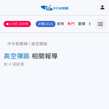
LIVE 24HR
決戰2026
即時
熱門
要聞
社會
娛樂
中天新聞網
高空彈跳
高空彈跳
相關報導
有
9
項結果