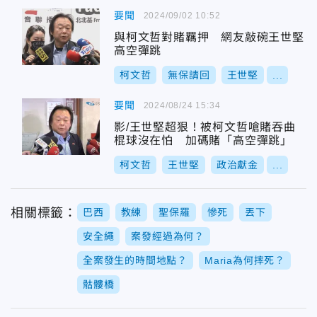
要聞
2024/09/02 10:52
與柯文哲對賭羈押 網友敲碗王世堅
高空彈跳
柯文哲
無保請回
王世堅
...
要聞
2024/08/24 15:34
影/王世堅超狠！被柯文哲嗆賭吞曲
棍球沒在怕 加碼賭「高空彈跳」
柯文哲
王世堅
政治獻金
...
相關標籤：
巴西
教練
聖保羅
慘死
丟下
安全繩
案發經過為何？
全案發生的時間地點？
Maria為何摔死？
骷髏橋