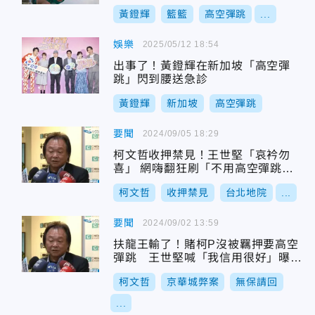
黃鐙輝
籃籃
高空彈跳
...
娛樂
2025/05/12 18:54
出事了！黃鐙輝在新加坡「高空彈
跳」閃到腰送急診
黃鐙輝
新加坡
高空彈跳
要聞
2024/09/05 18:29
柯文哲收押禁見！王世堅「哀衿勿
喜」 網嗨翻狂刷「不用高空彈跳
了」
柯文哲
收押禁見
台北地院
...
要聞
2024/09/02 13:59
扶龍王輸了！賭柯P沒被羈押要高空
彈跳 王世堅喊「我信用很好」曝兌
現承諾時間點
柯文哲
京華城弊案
無保請回
...