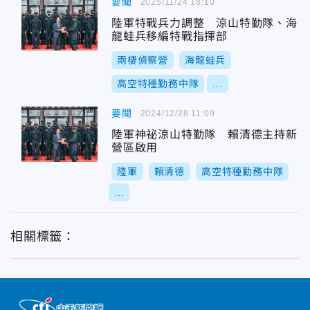
要聞
2025/11/24 18:10
陸軍特戰兵力調整 涼山特勤隊、海
龍蛙兵移編特戰指揮部
兩棲偵察營
海龍蛙兵
高空特種勤務中隊
...
要聞
2024/12/28 11:09
陸軍神祕涼山特勤隊 賴清德主持新
營區啟用
陸軍
賴清德
高空特種勤務中隊
...
相關標籤：