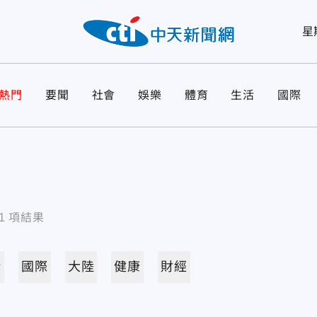
星
熱門
要聞
社會
娛樂
體育
生活
國際
1
項結果
活
國際
大陸
健康
財經