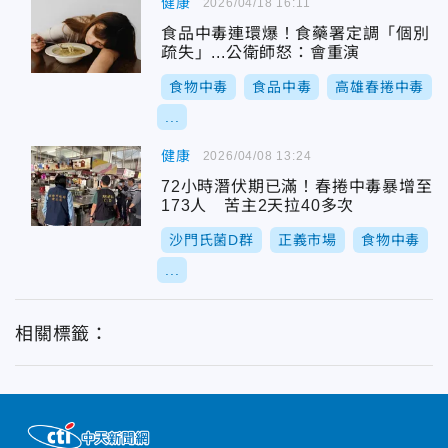
健康
2026/04/18 16:11
食品中毒連環爆！食藥署定調「個別
疏失」...公衛師怒：會重演
食物中毒
食品中毒
高雄春捲中毒
...
健康
2026/04/08 13:24
72小時潛伏期已滿！春捲中毒暴增至
173人 苦主2天拉40多次
沙門氏菌D群
正義市場
食物中毒
...
相關標籤：