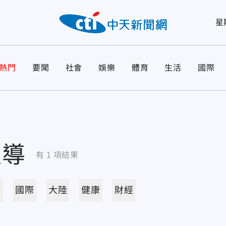
星
熱門
要聞
社會
娛樂
體育
生活
國際
報導
有
1
項結果
活
國際
大陸
健康
財經