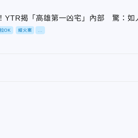
體！YTR揭「高雄第一凶宅」內部 驚：如
拉OK
縱火案
...