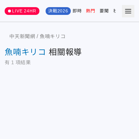
LIVE 24HR
決戰2026
即時
熱門
要聞
社會
娛樂
中天新聞網
魚喃キリコ
魚喃キリコ
相關報導
有
1
項結果