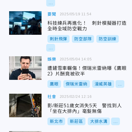
...
要聞
2025/05/19 11:54
科技練兵再進化！ 刺針模擬器打造
全時全域防空戰力
刺針飛彈
防空部隊
防空訓練
...
娛樂
2025/05/04 14:05
遭鏟雪車輾傷！傑瑞米雷納曝《鷹眼
2》片酬竟被砍半
鷹眼
傑瑞米雷納
漫威英雄
...
社會
2025/02/24 12:16
影/新莊51歲女消失5天 警找到人
「坐在大排內」毫髮無傷
新北市
新莊區
大排水溝
...