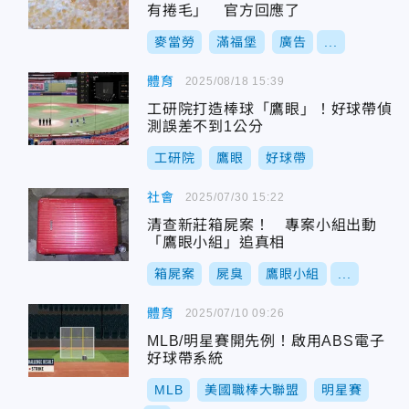
有捲毛」 官方回應了
麥當勞
滿福堡
廣告
...
體育
2025/08/18 15:39
工研院打造棒球「鷹眼」！好球帶偵
測誤差不到1公分
工研院
鷹眼
好球帶
社會
2025/07/30 15:22
清查新莊箱屍案！ 專案小組出動
「鷹眼小組」追真相
箱屍案
屍臭
鷹眼小組
...
體育
2025/07/10 09:26
MLB/明星賽開先例！啟用ABS電子
好球帶系統
MLB
美國職棒大聯盟
明星賽