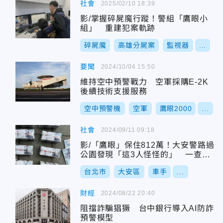
社會
2025/02/10 18:39
影/掌握碎屍魔行蹤！警組「鷹眼小
組」 重建犯案軌跡
碎屍魔
高雄分屍案
監視器
...
要聞
2024/10/04 15:50
維持空中預警戰力 空軍採購E-2K
後續技術支援服務
空中預警機
空軍
鷹眼2000
...
社會
2024/09/11 09:18
影/「鷹眼」保住812萬！大安警路過
公園發現「這3人怪怪的」 一查逮2
車手
台北市
大安區
車手
...
財經
2024/08/22 20:40
阻擋詐騙猖獗 台中銀行導入AI防詐
預警模型