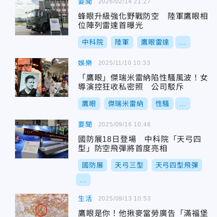
要聞
2026/02/14 21:27
蜂眼升級強化野戰防空 陸軍鷹眼相
位陣列雷達首曝光
中科院
陸軍
鷹眼雷達
...
娛樂
2025/11/10 10:33
「鷹眼」傑瑞米雷納陷性騷風波！女
導演控狂收私密照 公司駁斥
鷹眼
傑瑞米雷納
性騷
...
要聞
2025/09/16 10:46
國防展18日登場 中科院「天弓四
型」防空飛彈將首度亮相
國防展
天弓三型
天弓四型飛彈
...
生活
2025/09/13 10:53
鷹眼是你！他揪麥當勞廣告「滿福堡