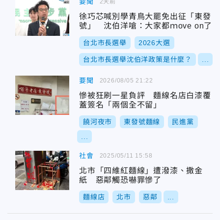
要聞
2天前
徐巧芯喊別學青鳥大罷免出征「東發
號」 沈伯洋嗆：大家都ｍove on了
台北市長選舉
2026大選
台北市長選舉沈伯洋政策是什麼？
...
要聞
2026/08/05 21:22
慘被狂刷一星負評 麵線名店白漆覆
蓋簽名「兩個全不留」
饒河夜市
東發號麵線
民進黨
...
社會
2025/05/11 15:58
北市「四維紅麵線」遭潑漆、撒金
紙 惡鄰觸恐嚇罪慘了
麵線店
北市
惡鄰
...