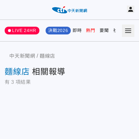
LIVE 24HR
決戰2026
即時
熱門
要聞
社會
娛樂
中天新聞網
麵線店
麵線店
相關報導
有
3
項結果