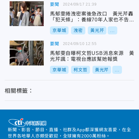
要聞
2024/09/17 21:39
馬郁雯捲洩密案後急改口 黃光芹轟
「犯天條」：養線70年人家也不告訴
你消息
京華城
洩密
黃光芹
...
要聞
2024/09/10 12:55
馬郁雯自曝柯文哲USB消息來源 黃
光芹諷：電視台應該幫她報獎
京華城
柯文哲
黃光芹
...
相關標籤：
新聞、影音、節目、直播、社群及App都深獲網友喜愛，在全
世界各地華人亦頗受歡迎，全球擁有2000萬粉絲。