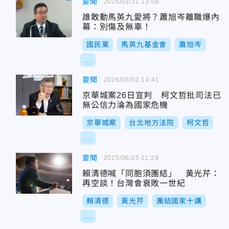
要聞
2026/03/21 13:08
誰敢動馬英九愛將？蕭旭岑離職爆內
幕：別傷及無辜！
國民黨
馬英九基金會
蕭旭岑
...
要聞
2026/03/03 14:41
京華城案26日宣判 柯文哲批司法已
無公信力淪為國家危機
京華城案
台北地方法院
柯文哲
...
要聞
2025/06/25 11:29
賴清德喊「同胞須團結」 黃光芹：
再空談！台灣會衰敗一世紀
賴清德
黃光芹
團結國家十講
...